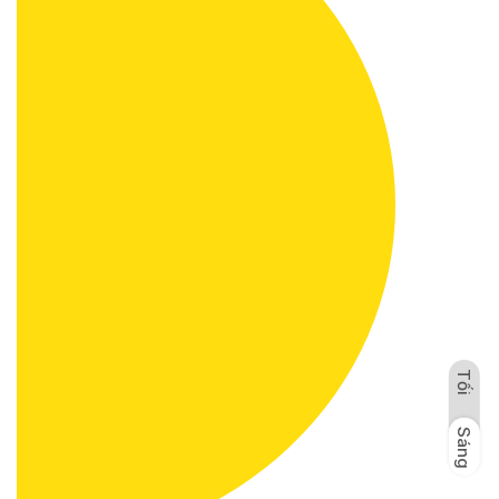
Tối
Sáng
Tối
Sáng