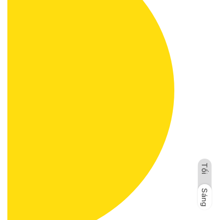
Tối
Sáng
Tối
Sáng